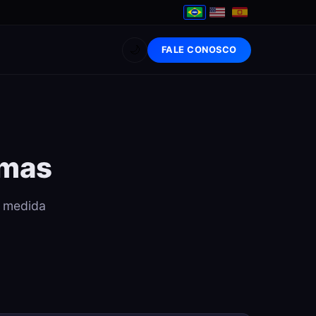
🌙
FALE CONOSCO
emas
b medida