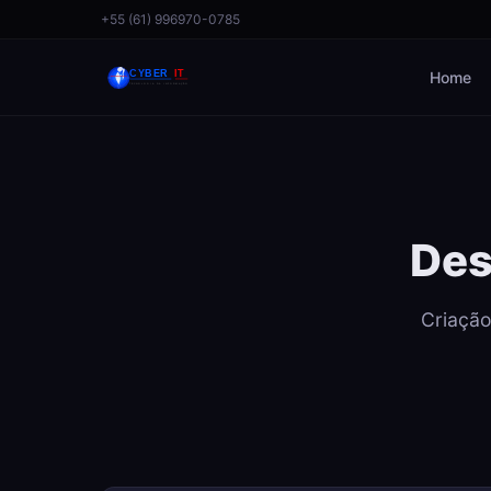
+55 (61) 996970-0785
Home
Des
Criação