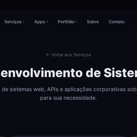
Serviços
Apps
Portfólio
Sobre
Contato
▾
▾
▾
← Voltar aos Serviços
envolvimento de Sist
 de sistemas web, APIs e aplicações corporativas so
para sua necessidade.