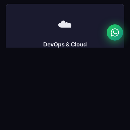
☁️
DevOps & Cloud
Containers, orquestração, CI/CD, automação e
scripts personalizados.
💻
Desenvolvimento