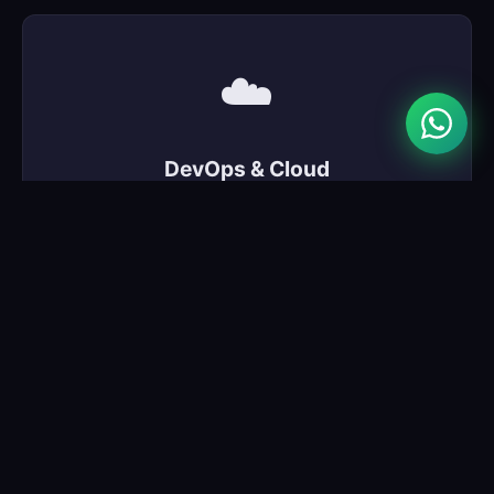
☁️
DevOps & Cloud
Containers, orquestração, CI/CD, automação e
scripts personalizados.
💻
Desenvolvimento